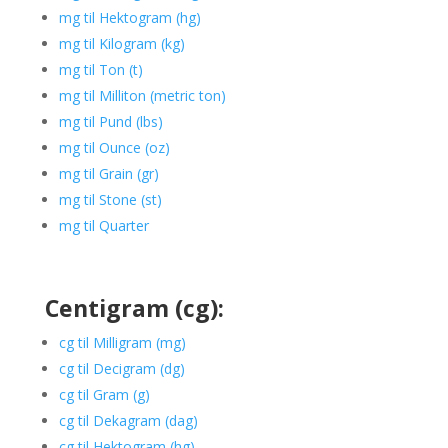
mg til Hektogram (hg)
mg til Kilogram (kg)
mg til Ton (t)
mg til Milliton (metric ton)
mg til Pund (lbs)
mg til Ounce (oz)
mg til Grain (gr)
mg til Stone (st)
mg til Quarter
Centigram (cg):
cg til Milligram (mg)
cg til Decigram (dg)
cg til Gram (g)
cg til Dekagram (dag)
cg til Hektogram (hg)