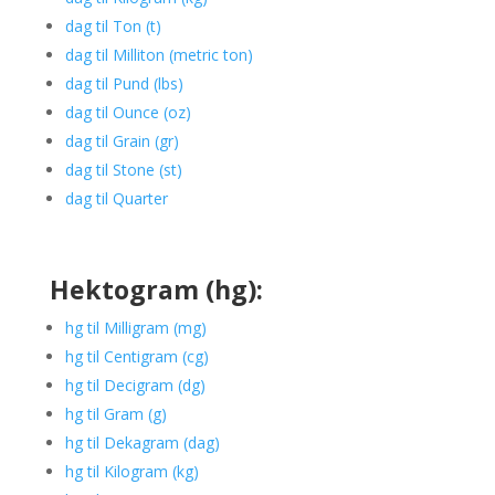
dag til Ton (t)
dag til Milliton (metric ton)
dag til Pund (lbs)
dag til Ounce (oz)
dag til Grain (gr)
dag til Stone (st)
dag til Quarter
Hektogram (hg):
hg til Milligram (mg)
hg til Centigram (cg)
hg til Decigram (dg)
hg til Gram (g)
hg til Dekagram (dag)
hg til Kilogram (kg)