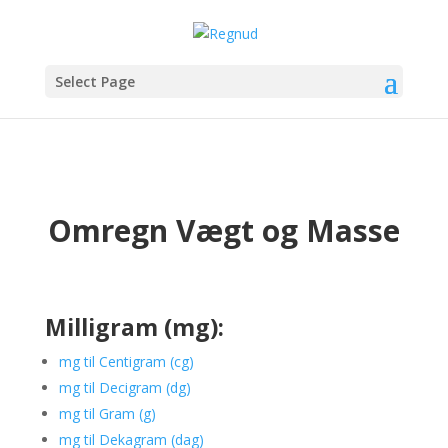
Select Page
Omregn Vægt og Masse
Milligram (mg):
mg til Centigram (cg)
mg til Decigram (dg)
mg til Gram (g)
mg til Dekagram (dag)