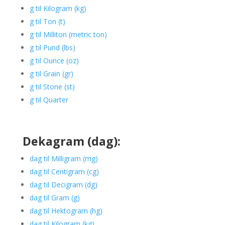
g til Kilogram (kg)
g til Ton (t)
g til Milliton (metric ton)
g til Pund (lbs)
g til Ounce (oz)
g til Grain (gr)
g til Stone (st)
g til Quarter
Dekagram (dag):
dag til Milligram (mg)
dag til Centigram (cg)
dag til Decigram (dg)
dag til Gram (g)
dag til Hektogram (hg)
dag til Kilogram (kg)