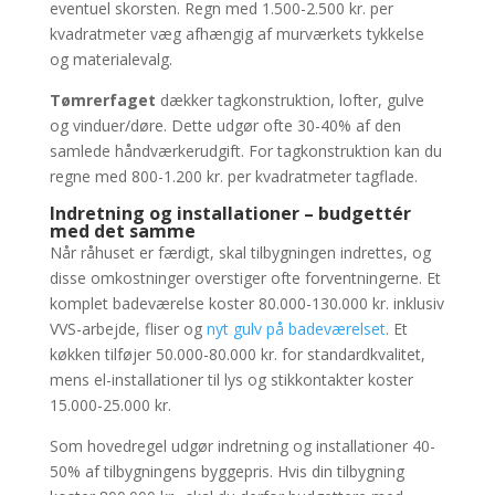
eventuel skorsten. Regn med 1.500-2.500 kr. per
kvadratmeter væg afhængig af murværkets tykkelse
og materialevalg.
Tømrerfaget
dækker tagkonstruktion, lofter, gulve
og vinduer/døre. Dette udgør ofte 30-40% af den
samlede håndværkerudgift. For tagkonstruktion kan du
regne med 800-1.200 kr. per kvadratmeter tagflade.
Indretning og installationer – budgettér
med det samme
Når råhuset er færdigt, skal tilbygningen indrettes, og
disse omkostninger overstiger ofte forventningerne. Et
komplet badeværelse koster 80.000-130.000 kr. inklusiv
VVS-arbejde, fliser og
nyt gulv på badeværelset
. Et
køkken tilføjer 50.000-80.000 kr. for standardkvalitet,
mens el-installationer til lys og stikkontakter koster
15.000-25.000 kr.
Som hovedregel udgør indretning og installationer 40-
50% af tilbygningens byggepris. Hvis din tilbygning