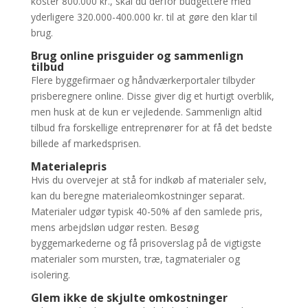
koster 800.000 kr., skal du derfor budgettere med
yderligere 320.000-400.000 kr. til at gøre den klar til
brug.
Brug online prisguider og sammenlign
tilbud
Flere byggefirmaer og håndværkerportaler tilbyder
prisberegnere online. Disse giver dig et hurtigt overblik,
men husk at de kun er vejledende. Sammenlign altid
tilbud fra forskellige entreprenører for at få det bedste
billede af markedsprisen.
Materialepris
Hvis du overvejer at stå for indkøb af materialer selv,
kan du beregne materialeomkostninger separat.
Materialer udgør typisk 40-50% af den samlede pris,
mens arbejdsløn udgør resten. Besøg
byggemarkederne og få prisoverslag på de vigtigste
materialer som mursten, træ, tagmaterialer og
isolering.
Glem ikke de skjulte omkostninger