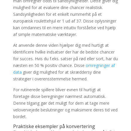
man omregner odds til sandsynligheder. Dette giver dig
mulighed for at evaluere dine chancer realistisk.
Sandsynligheden for et enkelt nummerhit på et
europæisk roulettehjul er 1 ud af 37. Disse oplysninger
kan omdannes til en mere intuitiv forståelse ved hjælp
af simple matematiske værktøjer.
At anvende denne viden hjælper dig med hurtigt at
identificere hvilke indsatser der har de bedste chancer
for succes. Hvis du f.eks. satser på rød eller sort, har du
næsten en 50 % positiv chance. Disse
omregninger af
data
giver dig mulighed for at skræddersy dine
strategier i overensstemmelse hermed.
For rutinerede spillere bliver evnen til hurtigt at
foretage disse beregninger nærmest automatisk.
Denne tilgang gør det muligt for dem at tage mere
velovervejede beslutninger og maksimere deres tid ved
bordet.
Praktiske eksempler på konvertering