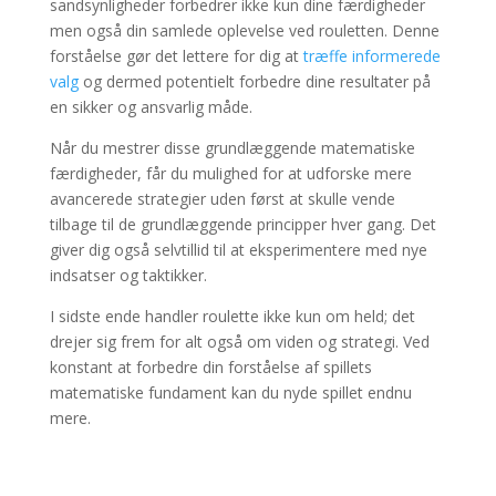
sandsynligheder forbedrer ikke kun dine færdigheder
men også din samlede oplevelse ved rouletten. Denne
forståelse gør det lettere for dig at
træffe informerede
valg
og dermed potentielt forbedre dine resultater på
en sikker og ansvarlig måde.
Når du mestrer disse grundlæggende matematiske
færdigheder, får du mulighed for at udforske mere
avancerede strategier uden først at skulle vende
tilbage til de grundlæggende principper hver gang. Det
giver dig også selvtillid til at eksperimentere med nye
indsatser og taktikker.
I sidste ende handler roulette ikke kun om held; det
drejer sig frem for alt også om viden og strategi. Ved
konstant at forbedre din forståelse af spillets
matematiske fundament kan du nyde spillet endnu
mere.