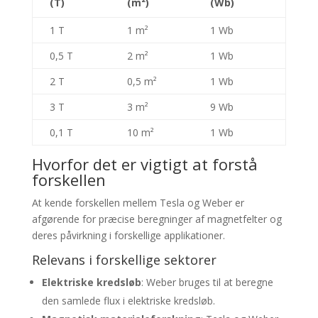
(T)
(m²)
(Wb)
1 T
1 m²
1 Wb
0,5 T
2 m²
1 Wb
2 T
0,5 m²
1 Wb
3 T
3 m²
9 Wb
0,1 T
10 m²
1 Wb
Hvorfor det er vigtigt at forstå
forskellen
At kende forskellen mellem Tesla og Weber er
afgørende for præcise beregninger af magnetfelter og
deres påvirkning i forskellige applikationer.
Relevans i forskellige sektorer
Elektriske kredsløb
: Weber bruges til at beregne
den samlede flux i elektriske kredsløb.