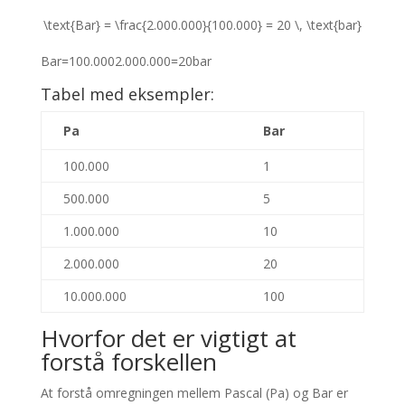
\text{Bar} = \frac{2.000.000}{100.000} = 20 \, \text{bar}
Bar
=
100.000
2.000.000
=
20
bar
Tabel med eksempler:
Pa
Bar
100.000
1
500.000
5
1.000.000
10
2.000.000
20
10.000.000
100
Hvorfor det er vigtigt at
forstå forskellen
At forstå omregningen mellem Pascal (Pa) og Bar er