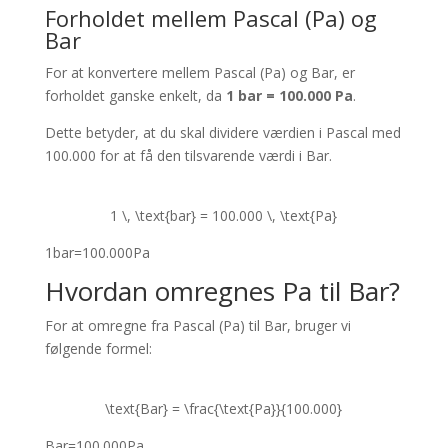
Forholdet mellem Pascal (Pa) og
Bar
For at konvertere mellem Pascal (Pa) og Bar, er
forholdet ganske enkelt, da
1 bar = 100.000 Pa
.
Dette betyder, at du skal dividere værdien i Pascal med
100.000 for at få den tilsvarende værdi i Bar.
1 \, \text{bar} = 100.000 \, \text{Pa}
1
bar
=
100.000
Pa
Hvordan omregnes Pa til Bar?
For at omregne fra Pascal (Pa) til Bar, bruger vi
følgende formel:
\text{Bar} = \frac{\text{Pa}}{100.000}
Bar
=
100.000
Pa