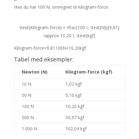
Hvis du har 100 N, omregnet til Kilogram-force:
\text{Kilogram-force} = \frac{100 \, \text{N}}{9,81}
\approx 10,20 \, \text{kgf}
Kilogram-force
=
9
,
81
100
N
≈
10
,
20
kgf
Tabel med eksempler:
Newton (N)
Kilogram-force (kgf)
10 N
1,02 kgf
50 N
5,10 kgf
100 N
10,20 kgf
500 N
50,97 kgf
1.000 N
102,04 kgf