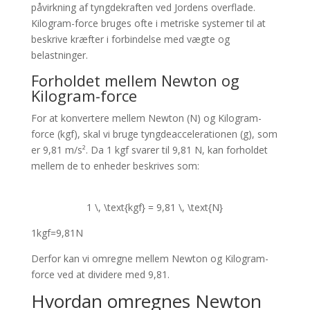
påvirkning af tyngdekraften ved Jordens overflade.
Kilogram-force bruges ofte i metriske systemer til at
beskrive kræfter i forbindelse med vægte og
belastninger.
Forholdet mellem Newton og
Kilogram-force
For at konvertere mellem Newton (N) og Kilogram-
force (kgf), skal vi bruge tyngdeaccelerationen (g), som
er 9,81 m/s². Da 1 kgf svarer til 9,81 N, kan forholdet
mellem de to enheder beskrives som:
1 \, \text{kgf} = 9,81 \, \text{N}
1
kgf
=
9
,
81
N
Derfor kan vi omregne mellem Newton og Kilogram-
force ved at dividere med 9,81.
Hvordan omregnes Newton