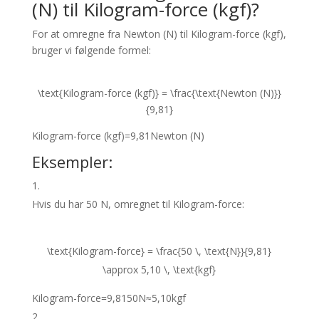
(N) til Kilogram-force (kgf)?
For at omregne fra Newton (N) til Kilogram-force (kgf),
bruger vi følgende formel:
\text{Kilogram-force (kgf)} = \frac{\text{Newton (N)}}
{9,81}
Kilogram-force (kgf)
=
9
,
81
Newton (N)
Eksempler:
Hvis du har 50 N, omregnet til Kilogram-force:
\text{Kilogram-force} = \frac{50 \, \text{N}}{9,81}
\approx 5,10 \, \text{kgf}
Kilogram-force
=
9
,
81
50
N
≈
5
,
10
kgf