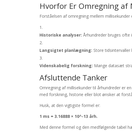
Hvorfor Er Omregning af M
Forståelsen af omregning mellem millisekunder og
Historiske analyser:
Århundreder bruges ofte i 
Langsigtet planlægning:
Store tidsintervaller
Videnskabelig forskning:
Mange datasæt stræk
Afsluttende Tanker
Omregning af millisekunder til århundreder er e
med forskning, historie eller blot ønsker at fors
Husk, at den vigtigste formel er:
1 ms = 3.16888 × 10^-13 årh.
Med denne formel og den medfølgende tabel har 