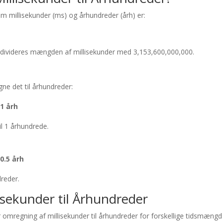
 millisekunder (ms) og århundreder (årh) er:
r divideres mængden af millisekunder med 3,153,600,000,000.
ne det til århundreder:
 1 årh
il 1 århundrede.
0.5 årh
dreder.
isekunder til Århundreder
r omregning af millisekunder til århundreder for forskellige tidsmængd