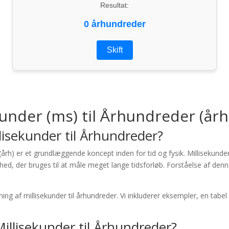
Resultat:
0 århundreder
Skift
under (ms) til Århundreder (årh
isekunder til Århundreder?
årh) er et grundlæggende koncept inden for tid og fysik. Millisekunder e
nhed, der bruges til at måle meget lange tidsforløb. Forståelse af de
ing af millisekunder til århundreder. Vi inkluderer eksempler, en tabe
lisekunder til Århundreder?