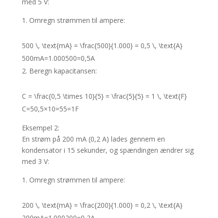
med 5 V:
Omregn strømmen til ampere:
500 \, \text{mA} = \frac{500}{1.000} = 0,5 \, \text{A}
500
mA
=
1.000
500
=
0
,
5
A
Beregn kapacitansen:
C = \frac{0,5 \times 10}{5} = \frac{5}{5} = 1 \, \text{F}
C
=
5
0
,
5
×
10
=
5
5
=
1
F
Eksempel 2:
En strøm på 200 mA (0,2 A) lades gennem en
kondensator i 15 sekunder, og spændingen ændrer sig
med 3 V:
Omregn strømmen til ampere:
200 \, \text{mA} = \frac{200}{1.000} = 0,2 \, \text{A}
200
mA
=
1.000
200
=
0
,
2
A