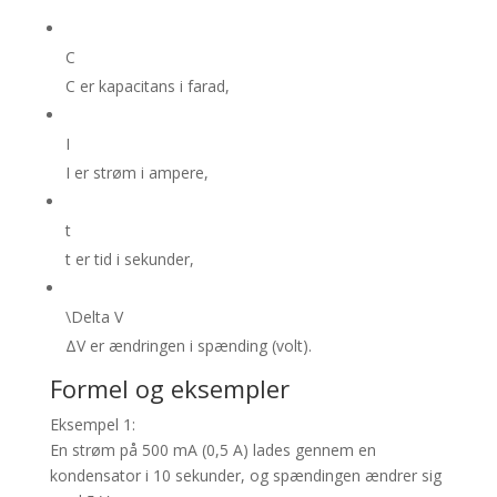
C
C
er kapacitans i farad,
I
I
er strøm i ampere,
t
t
er tid i sekunder,
\Delta V
Δ
V
er ændringen i spænding (volt).
Formel og eksempler
Eksempel 1:
En strøm på 500 mA (0,5 A) lades gennem en
kondensator i 10 sekunder, og spændingen ændrer sig