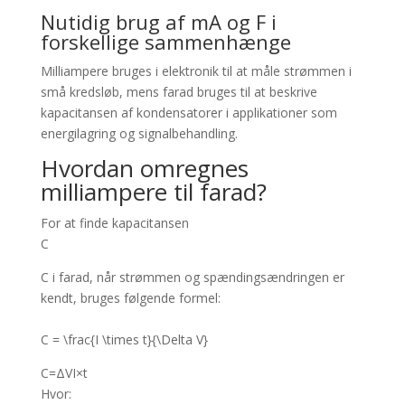
Nutidig brug af mA og F i
forskellige sammenhænge
Milliampere bruges i elektronik til at måle strømmen i
små kredsløb, mens farad bruges til at beskrive
kapacitansen af kondensatorer i applikationer som
energilagring og signalbehandling.
Hvordan omregnes
milliampere til farad?
For at finde kapacitansen
C
C
i farad, når strømmen og spændingsændringen er
kendt, bruges følgende formel:
C = \frac{I \times t}{\Delta V}
C
=
Δ
V
I
×
t
Hvor: