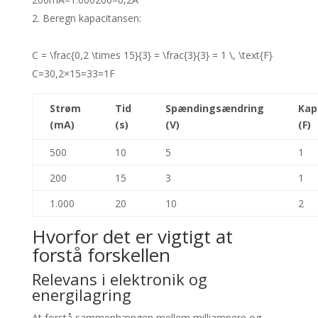
Beregn kapacitansen:
C = \frac{0,2 \times 15}{3} = \frac{3}{3} = 1 \, \text{F}
C
=
3
0
,
2
×
15
=
3
3
=
1
F
Strøm
Tid
Spændingsændring
Kap
(mA)
(s)
(V)
(F)
500
10
5
1
200
15
3
1
1.000
20
10
2
Hvorfor det er vigtigt at
forstå forskellen
Relevans i elektronik og
energilagring
At forstå sammenhængen mellem milliampere og