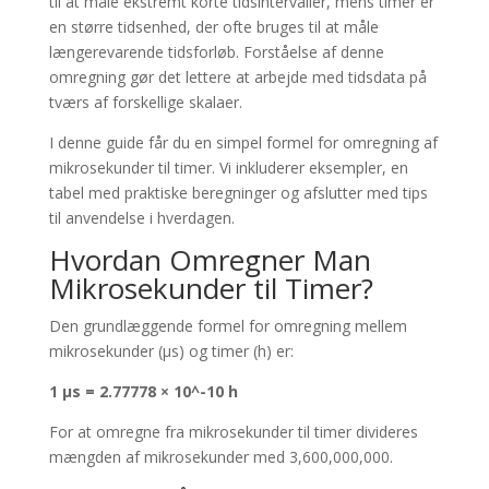
til at måle ekstremt korte tidsintervaller, mens timer er
en større tidsenhed, der ofte bruges til at måle
længerevarende tidsforløb. Forståelse af denne
omregning gør det lettere at arbejde med tidsdata på
tværs af forskellige skalaer.
I denne guide får du en simpel formel for omregning af
mikrosekunder til timer. Vi inkluderer eksempler, en
tabel med praktiske beregninger og afslutter med tips
til anvendelse i hverdagen.
Hvordan Omregner Man
Mikrosekunder til Timer?
Den grundlæggende formel for omregning mellem
mikrosekunder (µs) og timer (h) er:
1 µs = 2.77778 × 10^-10 h
For at omregne fra mikrosekunder til timer divideres
mængden af mikrosekunder med 3,600,000,000.