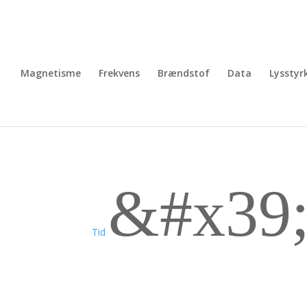
Magnetisme
Frekvens
Brændstof
Data
Lysstyr
&#x39
Tid