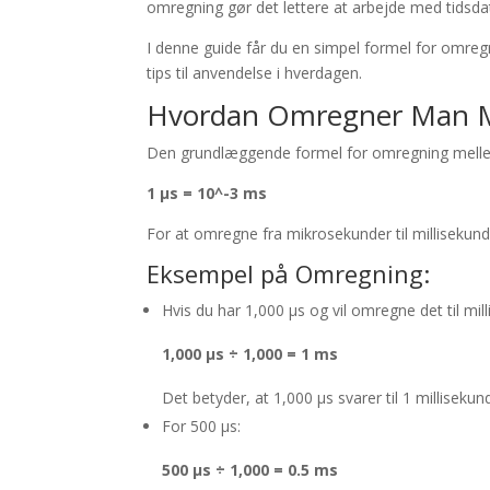
omregning gør det lettere at arbejde med tidsdat
I denne guide får du en simpel formel for omregn
tips til anvendelse i hverdagen.
Hvordan Omregner Man Mik
Den grundlæggende formel for omregning mellem
1 µs = 10^-3 ms
For at omregne fra mikrosekunder til milliseku
Eksempel på Omregning:
Hvis du har 1,000 µs og vil omregne det til mil
1,000 µs ÷ 1,000 = 1 ms
Det betyder, at 1,000 µs svarer til 1 millisekun
For 500 µs:
500 µs ÷ 1,000 = 0.5 ms