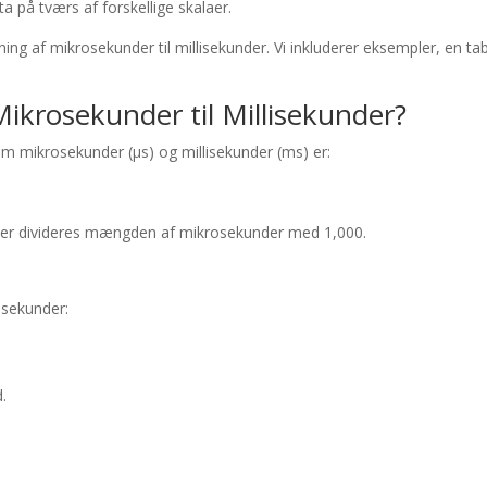
a på tværs af forskellige skalaer.
ing af mikrosekunder til millisekunder. Vi inkluderer eksempler, en t
rosekunder til Millisekunder?
 mikrosekunder (µs) og millisekunder (ms) er:
nder divideres mængden af mikrosekunder med 1,000.
lisekunder:
d.