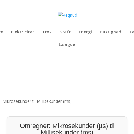
ke
Elektricitet
Tryk
Kraft
Energi
Hastighed
T
Længde
;
Mikrosekunder til Millisekunder (ms)
Omregner: Mikrosekunder (µs) til
Millisekunder (ms)