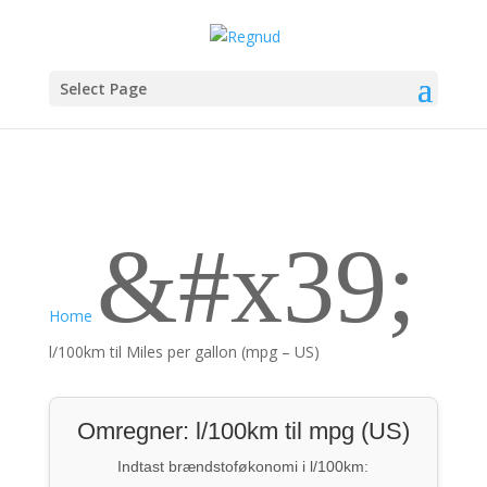
Select Page
&#x39;
Home
l/100km til Miles per gallon (mpg – US)
Omregner: l/100km til mpg (US)
Indtast brændstoføkonomi i l/100km: