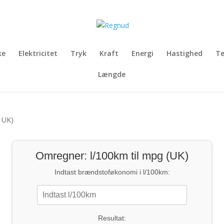
ke
Elektricitet
Tryk
Kraft
Energi
Hastighed
T
Længde
– UK)
Omregner: l/100km til mpg (UK)
Indtast brændstoføkonomi i l/100km:
Resultat: