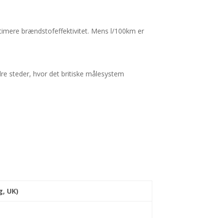
ptimere brændstofeffektivitet. Mens l/100km er
re steder, hvor det britiske målesystem
g, UK)