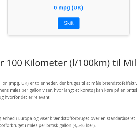
0 mpg (UK)
Skift
 100 Kilometer (l/100km) til Mi
llon (mpg, UK) er to enheder, der bruges til at måle brændstofeffektiv
ens miles per gallon viser, hvor langt et køretøj kan køre på én britis
 hvorfor det er relevant.
ig enhed i Europa og viser brændstofforbruget over en standardiseret 
forbruget i miles per britisk gallon (4,546 liter).