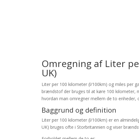
Omregning af Liter per
UK)
Liter per 100 kilometer (l/100km) og miles per ga
brændstof der bruges til at køre 100 kilometer, m
hvordan man omregner mellem de to enheder, og
Baggrund og definition
Liter per 100 kilometer (l/100km) er en almindel
UK) bruges ofte i Storbritannien og viser brændstof
Forholdet mellem de to er: