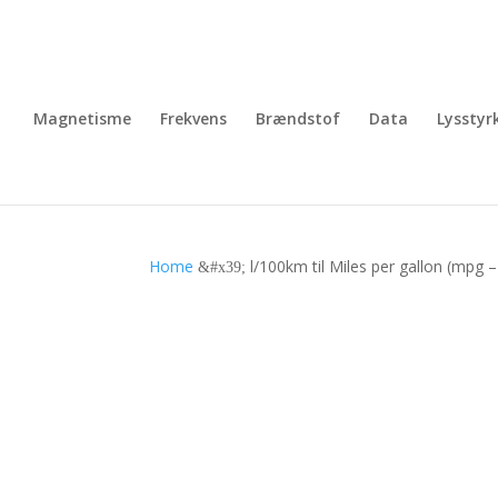
Magnetisme
Frekvens
Brændstof
Data
Lysstyr
Home
l/100km til Miles per gallon (mpg 
&#x39;