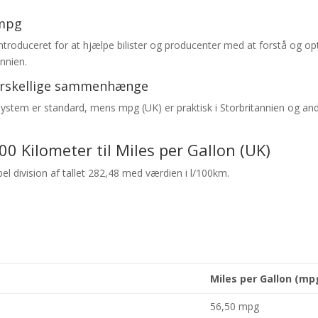
 mpg
 introduceret for at hjælpe bilister og producenter med at forstå og o
nnien.
forskellige sammenhænge
system er standard, mens mpg (UK) er praktisk i Storbritannien og and
0 Kilometer til Miles per Gallon (UK)
l division af tallet 282,48 med værdien i l/100km.
Miles per Gallon (mp
56,50 mpg