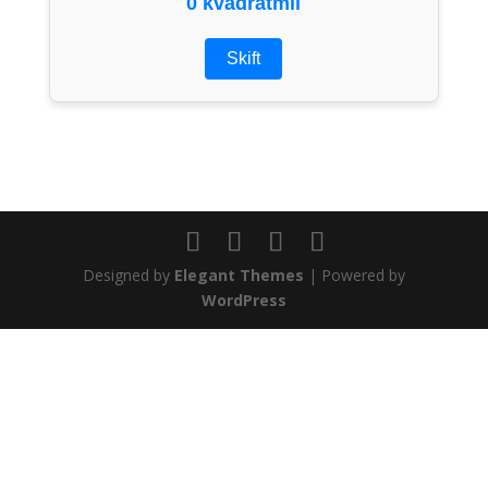
0 kvadratmil
Skift
Designed by
Elegant Themes
| Powered by
WordPress