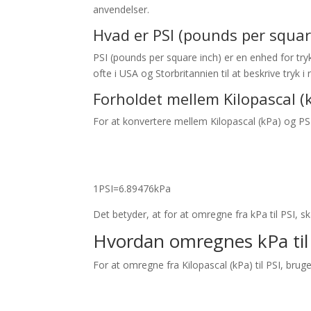
anvendelser.
Hvad er PSI (pounds per squar
PSI (pounds per square inch) er en enhed for tr
ofte i USA og Storbritannien til at beskrive tryk
Forholdet mellem Kilopascal (
For at konvertere mellem Kilopascal (kPa) og PSI
1
PSI
=
6.89476
kPa
Det betyder, at for at omregne fra kPa til PSI, s
Hvordan omregnes kPa til
For at omregne fra Kilopascal (kPa) til PSI, bruge