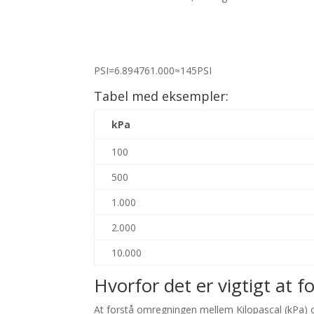
PSI
=
6.89476
1.000
≈
145
PSI
Tabel med eksempler:
kPa
100
500
1.000
2.000
10.000
Hvorfor det er vigtigt at f
At forstå omregningen mellem Kilopascal (kPa) og