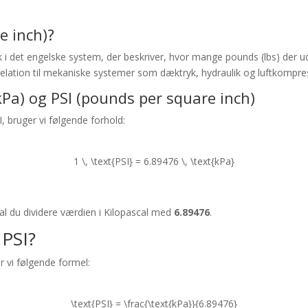
e inch)?
yk i det engelske system, der beskriver, hvor mange pounds (lbs) der
 i relation til mekaniske systemer som dæktryk, hydraulik og luftkompre
kPa) og PSI (pounds per square inch)
, bruger vi følgende forhold:
1 \, \text{PSI} = 6.89476 \, \text{kPa}
kal du dividere værdien i Kilopascal med
6.89476
.
 PSI?
r vi følgende formel:
\text{PSI} = \frac{\text{kPa}}{6.89476}