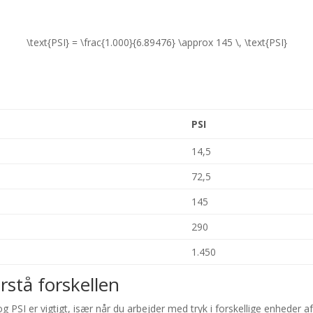
\text{PSI} = \frac{1.000}{6.89476} \approx 145 \, \text{PSI}
PSI
14,5
72,5
145
290
1.450
orstå forskellen
 PSI er vigtigt, især når du arbejder med tryk i forskellige enheder a