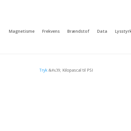
Magnetisme
Frekvens
Brændstof
Data
Lysstyr
Tryk
Kilopascal til PSI
&#x39;