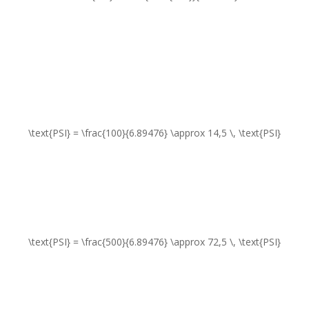
\text{PSI} = \frac{100}{6.89476} \approx 14,5 \, \text{PSI}
\text{PSI} = \frac{500}{6.89476} \approx 72,5 \, \text{PSI}