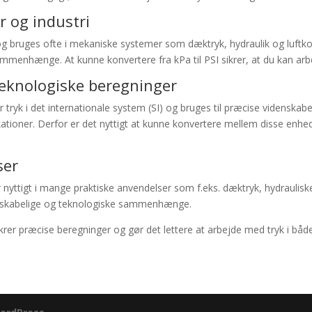
 og industri
og bruges ofte i mekaniske systemer som dæktryk, hydraulik og luftk
ammenhænge. At kunne konvertere fra kPa til PSI sikrer, at du kan ar
teknologiske beregninger
ryk i det internationale system (SI) og bruges til præcise videnskabeli
ikationer. Derfor er det nyttigt at kunne konvertere mellem disse enh
ser
 nyttigt i mange praktiske anvendelser som f.eks. dæktryk, hydrauli
denskabelige og teknologiske sammenhænge.
rer præcise beregninger og gør det lettere at arbejde med tryk i båd