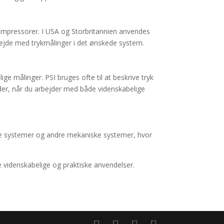
ompressorer. I USA og Storbritannien anvendes
bejde med trykmålinger i det ønskede system.
ge målinger. PSI bruges ofte til at beskrive tryk
eder, når du arbejder med både videnskabelige
ske systemer og andre mekaniske systemer, hvor
e videnskabelige og praktiske anvendelser.