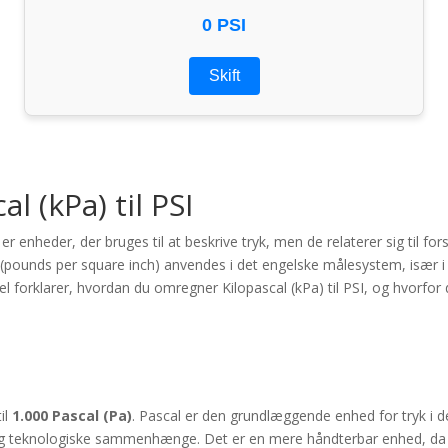
0 PSI
Skift
l (kPa) til PSI
r enheder, der bruges til at beskrive tryk, men de relaterer sig til fo
(pounds per square inch) anvendes i det engelske målesystem, især i USA
 forklarer, hvordan du omregner Kilopascal (kPa) til PSI, og hvorfor
til
1.000 Pascal (Pa)
. Pascal er den grundlæggende enhed for tryk i de
 og teknologiske sammenhænge. Det er en mere håndterbar enhed, da Pas