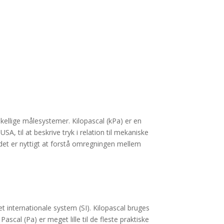
rskellige målesystemer. Kilopascal (kPa) er en
, til at beskrive tryk i relation til mekaniske
 det er nyttigt at forstå omregningen mellem
t internationale system (SI). Kilopascal bruges
cal (Pa) er meget lille til de fleste praktiske