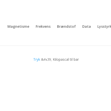
Magnetisme
Frekvens
Brændstof
Data
Lysstyr
Tryk
Kilopascal til bar
&#x39;