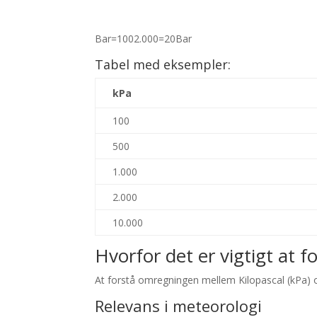
Bar
=
100
2.000
=
20
Bar
Tabel med eksempler:
kPa
100
500
1.000
2.000
10.000
Hvorfor det er vigtigt at f
At forstå omregningen mellem Kilopascal (kPa) og
Relevans i meteorologi