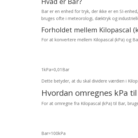
Hvad er Bar?
Bar er en enhed for tryk, der ikke er en SI-en
bruges ofte i meteorologi, dæktryk og industriell
Forholdet mellem Kilopascal (
For at konvertere mellem Kilopascal (kPa) og Ba
1
kPa
=
0
,
01
Bar
Dette betyder, at du skal dividere værdien i Kilo
Hvordan omregnes kPa til
For at omregne fra Kilopascal (kPa) til Bar, brug
Bar
=
100
kPa