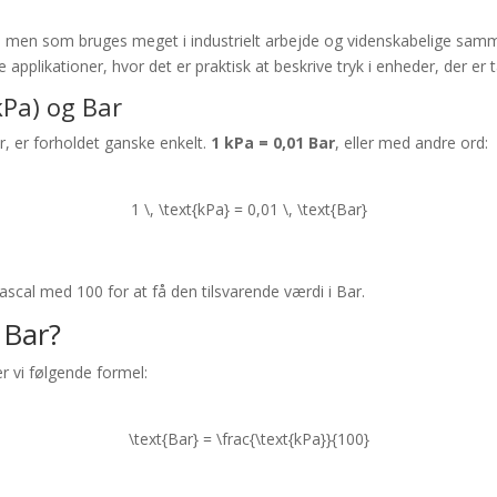
hed, men som bruges meget i industrielt arbejde og videnskabelige s
e applikationer, hvor det er praktisk at beskrive tryk i enheder, der e
kPa) og Bar
r, er forholdet ganske enkelt.
1 kPa = 0,01 Bar
, eller med andre ord:
1 \, \text{kPa} = 0,01 \, \text{Bar}
pascal med 100 for at få den tilsvarende værdi i Bar.
 Bar?
er vi følgende formel:
\text{Bar} = \frac{\text{kPa}}{100}