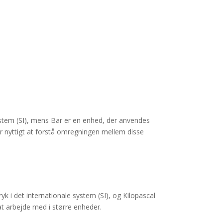
 system (SI), mens Bar er en enhed, der anvendes
er nyttigt at forstå omregningen mellem disse
k i det internationale system (SI), og Kilopascal
at arbejde med i større enheder.