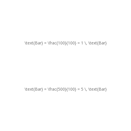
\text{Bar} = \frac{100}{100} = 1 \, \text{Bar}
\text{Bar} = \frac{500}{100} = 5 \, \text{Bar}