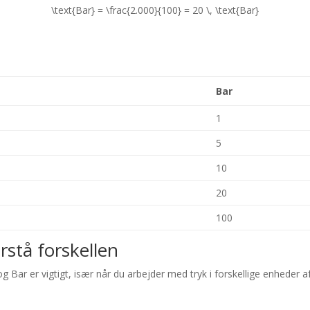
\text{Bar} = \frac{2.000}{100} = 20 \, \text{Bar}
Bar
1
5
10
20
100
orstå forskellen
 Bar er vigtigt, især når du arbejder med tryk i forskellige enheder a