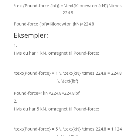
\text{Pound-force (lbf)} = \text{Kilonewton (kN)} \times
224.8
Pound-force (lbf)
=
Kilonewton (kN)
×
224.8
Eksempler:
Hvis du har 1 kN, omregnet til Pound-force:
\text{Pound-force} = 1 \, \text{kN} \times 224.8 = 224.8
\, \text{lbf}
Pound-force
=
1
kN
×
224.8
=
224.8
lbf
Hvis du har 5 kN, omregnet til Pound-force:
\text{Pound-force} = 5 \, \text{kN} \times 224.8 = 1.124