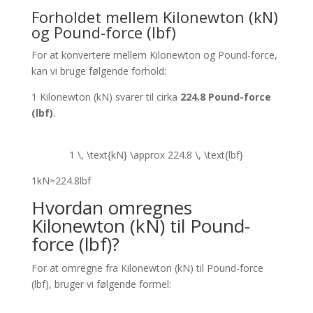
Forholdet mellem Kilonewton (kN)
og Pound-force (lbf)
For at konvertere mellem Kilonewton og Pound-force,
kan vi bruge følgende forhold:
1 Kilonewton (kN) svarer til cirka
224.8 Pound-force
(lbf)
.
1 \, \text{kN} \approx 224.8 \, \text{lbf}
1
kN
≈
224.8
lbf
Hvordan omregnes
Kilonewton (kN) til Pound-
force (lbf)?
For at omregne fra Kilonewton (kN) til Pound-force
(lbf), bruger vi følgende formel: