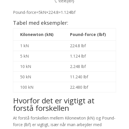
\, \text{lbf}
Pound-force
=
5
kN
×
224.8
=
1.124
lbf
Tabel med eksempler:
Kilonewton (kN)
Pound-force (lbf)
1 kN
224.8 lbf
5 kN
1.124 lbf
10 kN
2.248 lbf
50 kN
11.240 lbf
100 kN
22.480 lbf
Hvorfor det er vigtigt at
forstå forskellen
At forstå forskellen mellem Kilonewton (kN) og Pound-
force (lbf) er vigtigt, især når man arbejder med