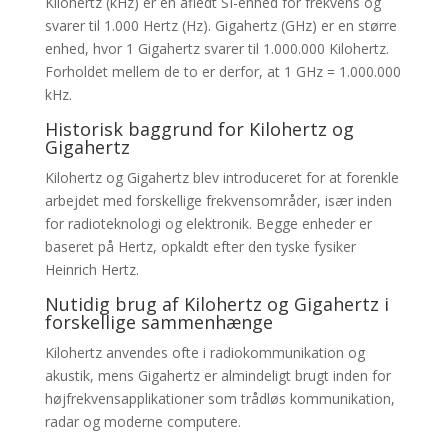
Kilohertz (kHz) er en afledt SI-enhed for frekvens og
svarer til 1.000 Hertz (Hz). Gigahertz (GHz) er en større
enhed, hvor 1 Gigahertz svarer til 1.000.000 Kilohertz.
Forholdet mellem de to er derfor, at 1 GHz = 1.000.000
kHz.
Historisk baggrund for Kilohertz og
Gigahertz
Kilohertz og Gigahertz blev introduceret for at forenkle
arbejdet med forskellige frekvensområder, især inden
for radioteknologi og elektronik. Begge enheder er
baseret på Hertz, opkaldt efter den tyske fysiker
Heinrich Hertz.
Nutidig brug af Kilohertz og Gigahertz i
forskellige sammenhænge
Kilohertz anvendes ofte i radiokommunikation og
akustik, mens Gigahertz er almindeligt brugt inden for
højfrekvensapplikationer som trådløs kommunikation,
radar og moderne computere.