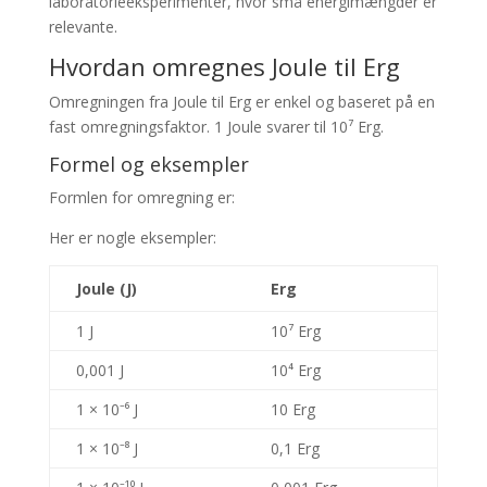
laboratorieeksperimenter, hvor små energimængder er
relevante.
Hvordan omregnes Joule til Erg
Omregningen fra Joule til Erg er enkel og baseret på en
fast omregningsfaktor. 1 Joule svarer til 10⁷ Erg.
Formel og eksempler
Formlen for omregning er:
Her er nogle eksempler:
Joule (J)
Erg
1 J
10⁷ Erg
0,001 J
10⁴ Erg
1 × 10⁻⁶ J
10 Erg
1 × 10⁻⁸ J
0,1 Erg