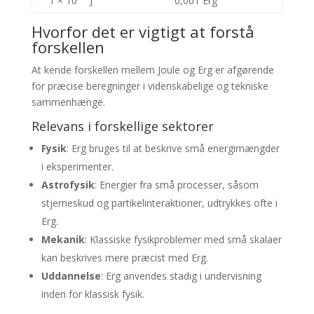
1 × 10⁻¹⁰ J
0,001 Erg
Hvorfor det er vigtigt at forstå
forskellen
At kende forskellen mellem Joule og Erg er afgørende
for præcise beregninger i videnskabelige og tekniske
sammenhænge.
Relevans i forskellige sektorer
Fysik
: Erg bruges til at beskrive små energimængder
i eksperimenter.
Astrofysik
: Energier fra små processer, såsom
stjerneskud og partikelinteraktioner, udtrykkes ofte i
Erg.
Mekanik
: Klassiske fysikproblemer med små skalaer
kan beskrives mere præcist med Erg.
Uddannelse
: Erg anvendes stadig i undervisning
inden for klassisk fysik.