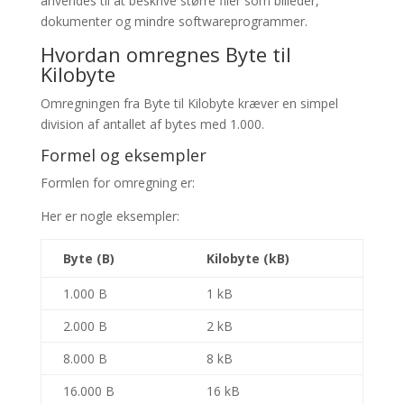
anvendes til at beskrive større filer som billeder,
dokumenter og mindre softwareprogrammer.
Hvordan omregnes Byte til
Kilobyte
Omregningen fra Byte til Kilobyte kræver en simpel
division af antallet af bytes med 1.000.
Formel og eksempler
Formlen for omregning er:
Her er nogle eksempler:
Byte (B)
Kilobyte (kB)
1.000 B
1 kB
2.000 B
2 kB
8.000 B
8 kB
16.000 B
16 kB