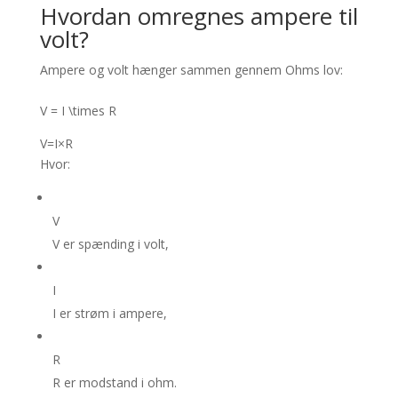
Hvordan omregnes ampere til
volt?
Ampere og volt hænger sammen gennem Ohms lov:
V = I \times R
V
=
I
×
R
Hvor:
V
V
er spænding i volt,
I
I
er strøm i ampere,
R
R
er modstand i ohm.