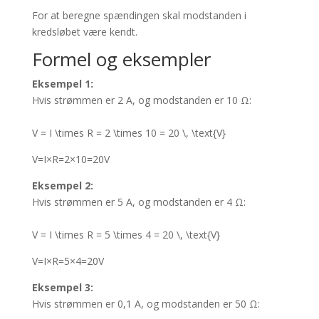
For at beregne spændingen skal modstanden i
kredsløbet være kendt.
Formel og eksempler
Eksempel 1:
Hvis strømmen er 2 A, og modstanden er 10 Ω:
V = I \times R = 2 \times 10 = 20 \, \text{V}
V
=
I
×
R
=
2
×
10
=
20
V
Eksempel 2:
Hvis strømmen er 5 A, og modstanden er 4 Ω:
V = I \times R = 5 \times 4 = 20 \, \text{V}
V
=
I
×
R
=
5
×
4
=
20
V
Eksempel 3:
Hvis strømmen er 0,1 A, og modstanden er 50 Ω: