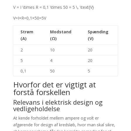
V = I \times R = 0,1 \times 50 = 5 \, \text{V}
V
=
I
×
R
=
0
,
1
×
50
=
5
V
Strøm
Modstand
Spænding
(A)
(Ω)
(V)
2
10
20
5
4
20
0,1
50
5
Hvorfor det er vigtigt at
forstå forskellen
Relevans i elektrisk design og
vedligeholdelse
At kende forholdet mellem ampere og volt er
afgørende for design af kredsløb, hvor man skal sikre,